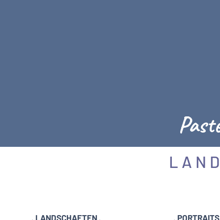
Paste
L A N D S
. LANDSCHAFTEN .
. PORTRAITS 