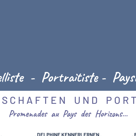
lliste - Portraitiste - Pays
 C H A F T E N U N D P O R T
Promenades au Pays des Horizons...
.
. DELPHINE KENNERLERNEN .
.