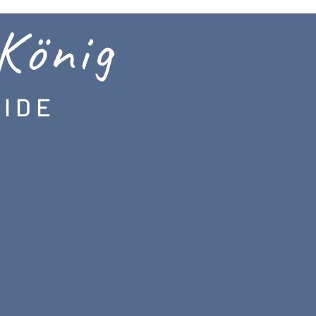
König
 E I D E