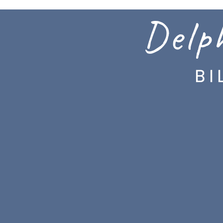
Delp
B I L D