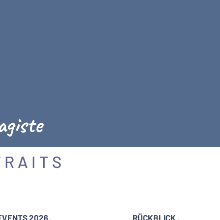
agiste
 R A I T S
 EVENTS 2026 .
. RÜCKBLICK .