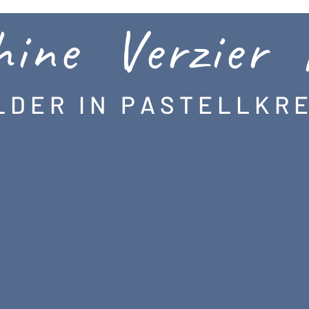
hine Verzier 
 E R I N P A S T E L L K R